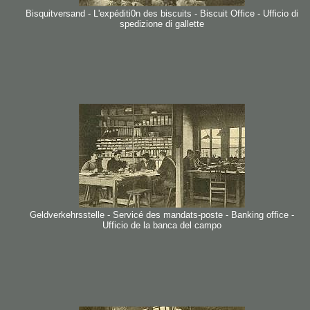
Bisquitversand - L'expéditi0n des biscuits - Biscuit Office - Ufficio di
spedizione di gallette
Geldverkehrsstelle - Servicé des mandats-poste - Banking office -
Ufficio de la banca del campo