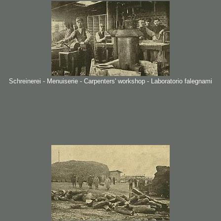
Schreinerei - Menuiserie - Carpenters' workshop - Laboratorio falegnami