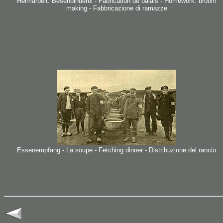
Heimarbeit: Besenbinderei - Fabrication de balais - Homework: broom
making - Fabbricazione di ramazze
Essenempfang - La soupe - Fetching dinner - Distribuzione del rancio