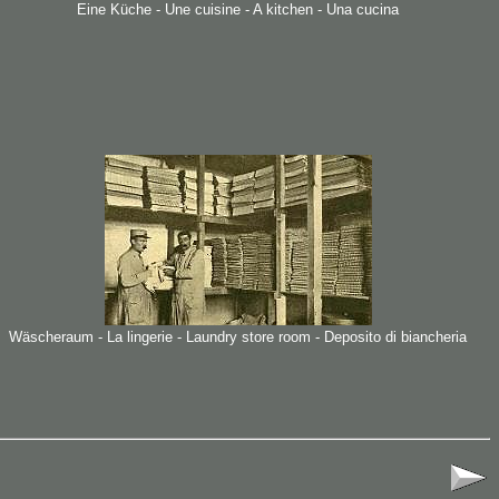
Eine Küche - Une cuisine - A kitchen - Una cucina
Wäscheraum - La lingerie - Laundry store room - Deposito di biancheria