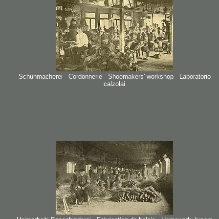
Schuhmacherei - Cordonnerie - Shoemakers' workshop - Laboratorio
calzolai