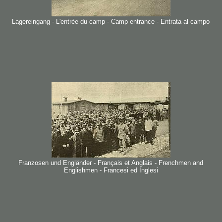
Lagereingang - L'entrée du camp - Camp entrance - Entrata al campo
Franzosen und Engländer - Français et Anglais - Frenchmen and
Englishmen - Francesi ed Inglesi