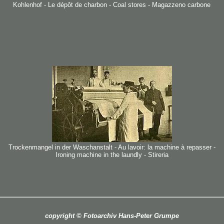
Kohlenhof - Le dépôt de charbon - Coal stores - Magazzeno carbone
Trockenmangel in der Waschanstalt - Au lavoir: la machine à repasser -
Ironing machine in the laundly - Stireria
copyright © Fotoarchiv Hans-Peter Grumpe